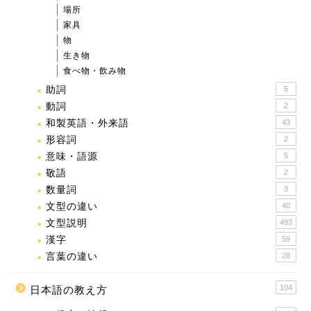
場所
家具
物
生き物
食べ物・飲み物
助詞
5
動詞
2
和製英語・外来語
43
形容詞
2
意味・語源
5
敬語
2
数量詞
3
文型の違い
40
文型説明
493
漢字
59
言葉の違い
28
104
日本語の教え方