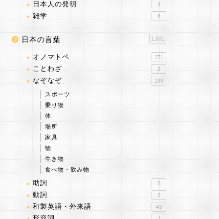
日本人の発明
3
雑学
8
日本の言葉
1,001
オノマトペ
171
ことわざ
2
なぞなぞ
139
スポーツ
乗り物
体
場所
家具
物
生き物
食べ物・飲み物
助詞
5
動詞
2
和製英語・外来語
43
形容詞
2