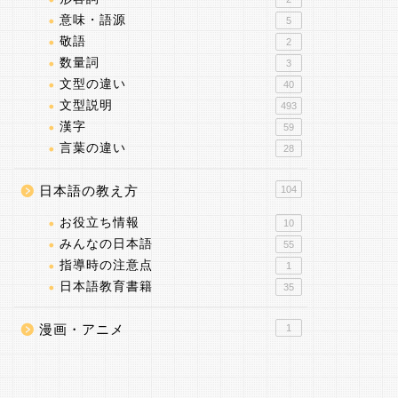
意味・語源
5
敬語
2
数量詞
3
文型の違い
40
文型説明
493
漢字
59
言葉の違い
28
日本語の教え方
104
お役立ち情報
10
みんなの日本語
55
指導時の注意点
1
日本語教育書籍
35
漫画・アニメ
1