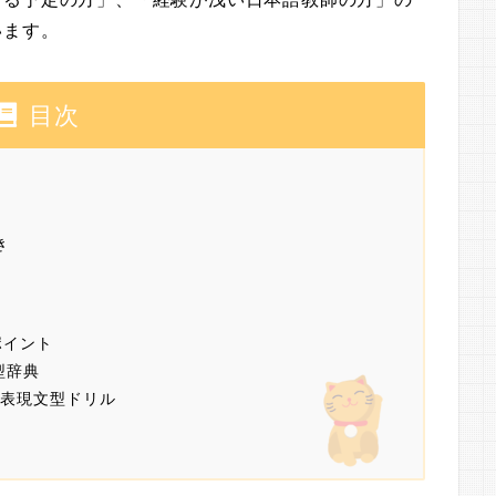
います。
目次
き
ポイント
型辞典
本語表現文型ドリル