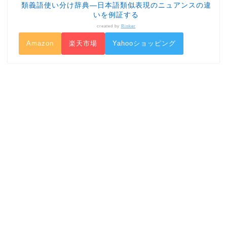
類義語使い分け辞典―日本語類似表現のニュアンスの違
いを例証する
created by
Rinker
Amazon
楽天市場
Yahooショッピング