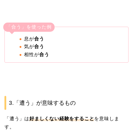
「合う」を使った例
息が
合う
気が
合う
相性が
合う
3.「遭う」が意味するもの
「遭う」は
好ましくない経験をすること
を意味しま
す。