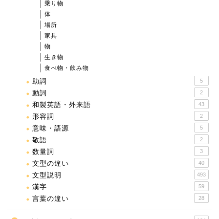
乗り物
体
場所
家具
物
生き物
食べ物・飲み物
助詞
5
動詞
2
和製英語・外来語
43
形容詞
2
意味・語源
5
敬語
2
数量詞
3
文型の違い
40
文型説明
493
漢字
59
言葉の違い
28