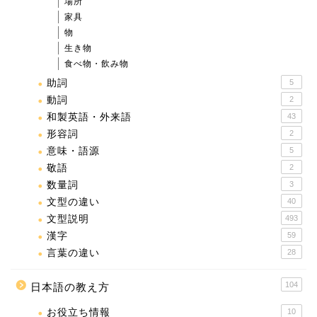
場所
家具
物
生き物
食べ物・飲み物
助詞
5
動詞
2
和製英語・外来語
43
形容詞
2
意味・語源
5
敬語
2
数量詞
3
文型の違い
40
文型説明
493
漢字
59
言葉の違い
28
104
日本語の教え方
お役立ち情報
10