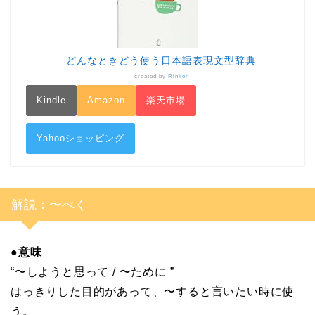
どんなときどう使う日本語表現文型辞典
created by
Rinker
Kindle
Amazon
楽天市場
Yahooショッピング
解説：〜べく
●
意味
“〜しようと思って / 〜ために ”
はっきりした目的があって、〜すると言いたい時に使
う。