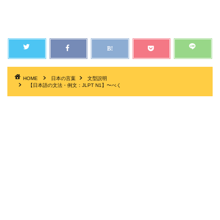
HOME
日本の言葉
文型説明
【日本語の文法・例文：JLPT N1】〜べく