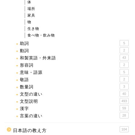
体
場所
家具
物
生き物
食べ物・飲み物
助詞
5
動詞
2
和製英語・外来語
43
形容詞
2
意味・語源
5
敬語
2
数量詞
3
文型の違い
40
文型説明
493
漢字
59
言葉の違い
28
104
日本語の教え方