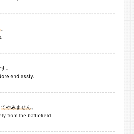
ん
。
s.
です。
dore endlessly.
じ
てやみません
。
ely from the battlefield.