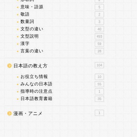
意味・語源
5
敬語
2
数量詞
3
文型の違い
40
文型説明
493
漢字
59
言葉の違い
28
日本語の教え方
104
お役立ち情報
10
みんなの日本語
55
指導時の注意点
1
日本語教育書籍
35
漫画・アニメ
1