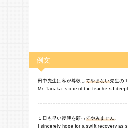
例文
田中先生は私が尊敬し
てやまない
先生の
Mr. Tanaka is one of the teachers I deepl
１日も早い復興を願っ
てやみません
。
I sincerely hope for a swift recovery as 