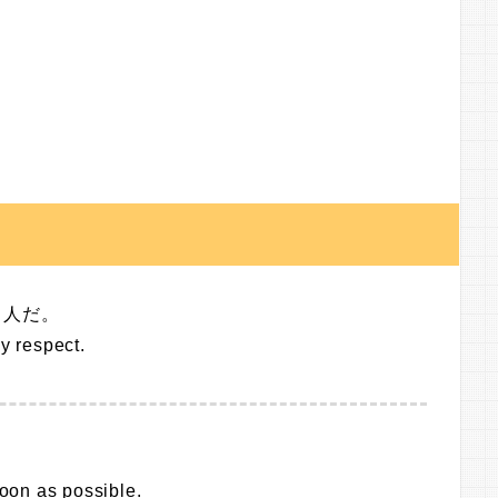
１人だ。
y respect.
soon as possible.