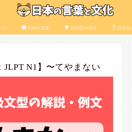
ール
日本の言葉
日本語の文法
日本語
LPT N1】〜てやまない