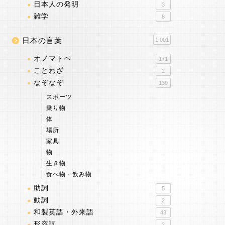
日本人の発明
3
雑学
8
日本の言葉
1,001
オノマトペ
171
ことわざ
2
なぞなぞ
139
スポーツ
乗り物
体
場所
家具
物
生き物
食べ物・飲み物
助詞
5
動詞
2
和製英語・外来語
43
形容詞
2