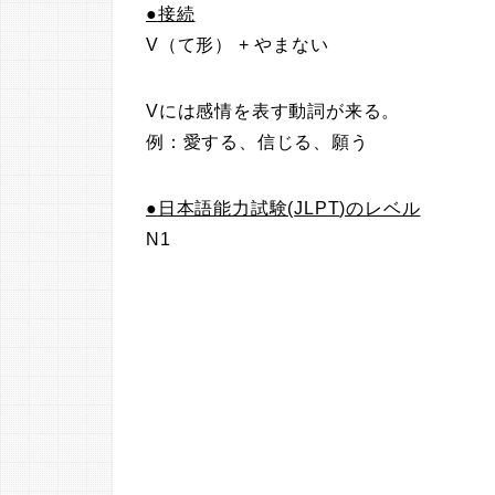
●
接続
V（て形） + やまない
Vには感情を表す動詞が来る。
例：愛する、信じる、願う
●
日本語能力試験(
JLPT
)のレベル
N1