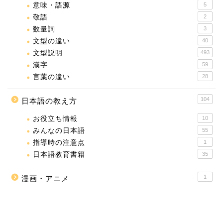
意味・語源
5
敬語
2
数量詞
3
文型の違い
40
文型説明
493
漢字
59
言葉の違い
28
104
日本語の教え方
お役立ち情報
10
みんなの日本語
55
指導時の注意点
1
日本語教育書籍
35
1
漫画・アニメ