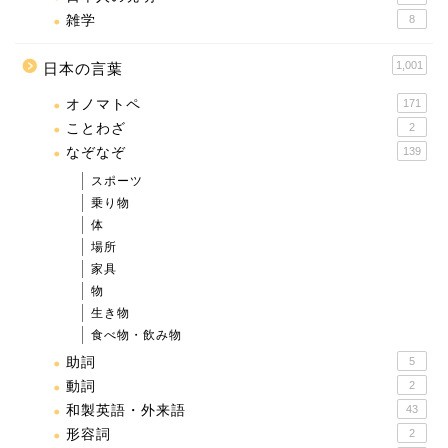
雑学
8
1,001
日本の言葉
オノマトペ
171
ことわざ
2
なぞなぞ
139
スポーツ
乗り物
体
場所
家具
物
生き物
食べ物・飲み物
助詞
5
動詞
2
和製英語・外来語
43
形容詞
2