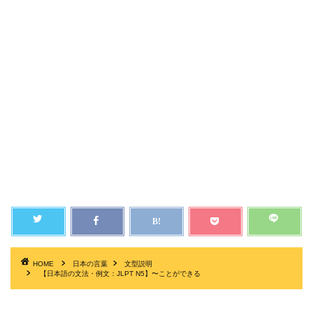
HOME
日本の言葉
文型説明
【日本語の文法・例文：JLPT N5】〜ことができる