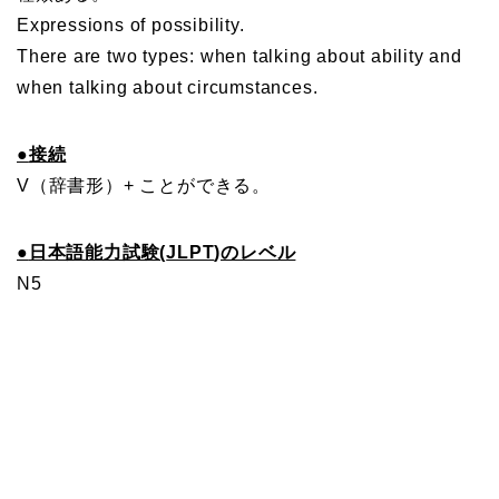
Expressions of possibility.
There are two types: when talking about ability and
when talking about circumstances.
●
接続
V（辞書形）+ ことができる。
●
日本語能力試験(
JLPT
)のレベル
N5