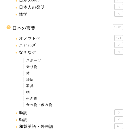
日本の遊び
日本人の発明
3
雑学
8
1,001
日本の言葉
オノマトペ
171
ことわざ
2
なぞなぞ
139
スポーツ
乗り物
体
場所
家具
物
生き物
食べ物・飲み物
助詞
5
動詞
2
和製英語・外来語
43