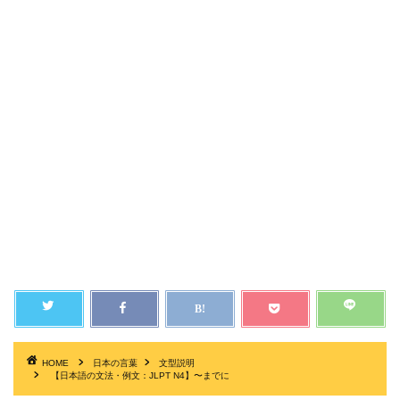
HOME
日本の言葉
文型説明
【日本語の文法・例文：JLPT N4】〜までに