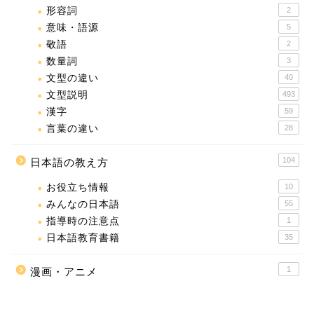
形容詞
2
意味・語源
5
敬語
2
数量詞
3
文型の違い
40
文型説明
493
漢字
59
言葉の違い
28
104
日本語の教え方
お役立ち情報
10
みんなの日本語
55
指導時の注意点
1
日本語教育書籍
35
1
漫画・アニメ