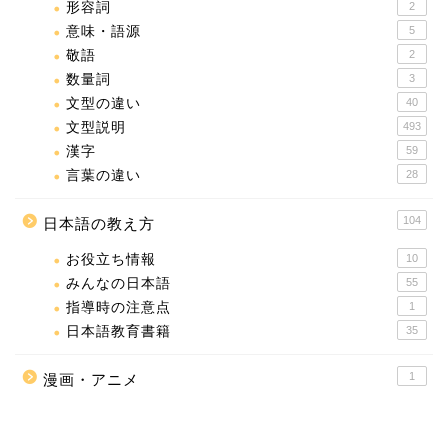
形容詞
2
意味・語源
5
敬語
2
数量詞
3
文型の違い
40
文型説明
493
漢字
59
言葉の違い
28
104
日本語の教え方
お役立ち情報
10
みんなの日本語
55
指導時の注意点
1
日本語教育書籍
35
1
漫画・アニメ