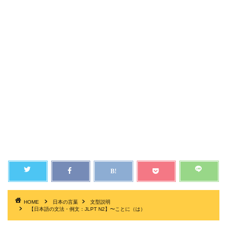
HOME
日本の言葉
文型説明
【日本語の文法・例文：JLPT N2】〜ことに（は）