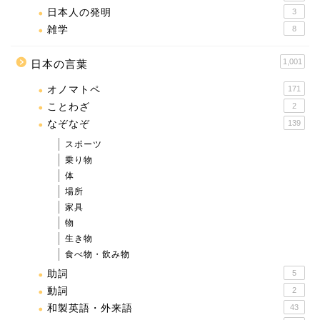
日本人の発明
3
雑学
8
1,001
日本の言葉
オノマトペ
171
ことわざ
2
なぞなぞ
139
スポーツ
乗り物
体
場所
家具
物
生き物
食べ物・飲み物
助詞
5
動詞
2
和製英語・外来語
43