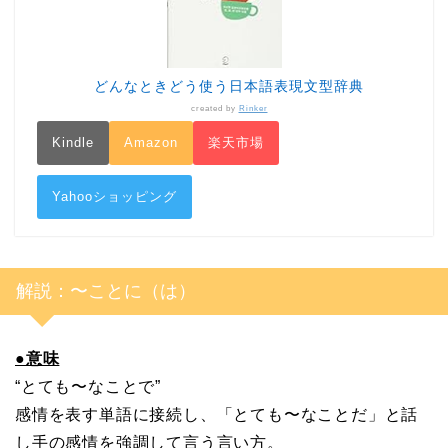
どんなときどう使う日本語表現文型辞典
created by
Rinker
Kindle
Amazon
楽天市場
Yahooショッピング
解説：〜ことに（は）
●意味
“とても〜なことで”
感情を表す単語に接続し、「とても〜なことだ」と話
し手の感情を強調して言う言い方。