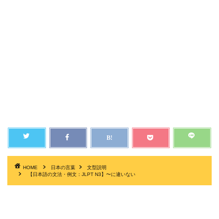
HOME
日本の言葉
文型説明
【日本語の文法・例文：JLPT N3】〜に違いない