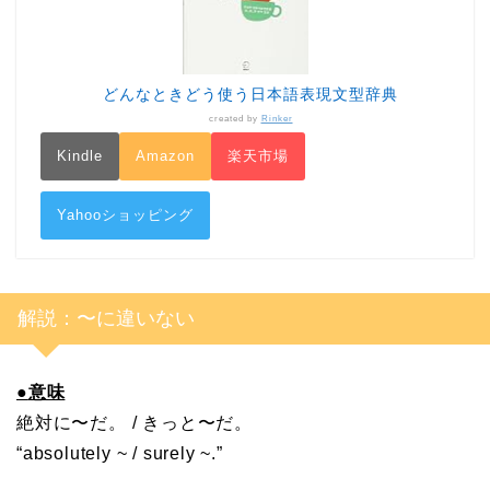
どんなときどう使う日本語表現文型辞典
created by
Rinker
Kindle
Amazon
楽天市場
Yahooショッピング
解説：〜に違いない
●
意味
絶対に〜だ。 / きっと〜だ。
“absolutely ~ / surely ~.”