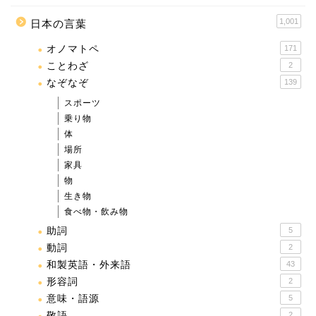
1,001
日本の言葉
オノマトペ
171
ことわざ
2
なぞなぞ
139
スポーツ
乗り物
体
場所
家具
物
生き物
食べ物・飲み物
助詞
5
動詞
2
和製英語・外来語
43
形容詞
2
意味・語源
5
敬語
2