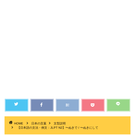
HOME
日本の言葉
文型説明
【日本語の文法・例文：JLPT N2】〜ぬきで / 〜ぬきにして