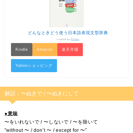
どんなときどう使う日本語表現文型辞典
created by
Rinker
Kindle
Amazon
楽天市場
Yahooショッピング
解説：〜ぬきで / 〜ぬきにして
●
意味
〜をいれないで / 〜しないで / 〜を除いて
“without 〜 / don’t 〜 / except for 〜”