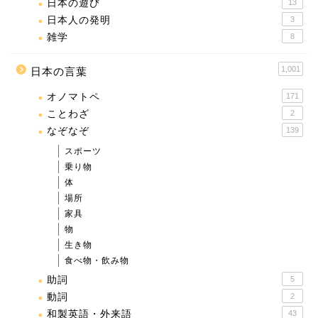
日本の遊び
13
日本人の発明
3
雑学
8
1,001
日本の言葉
オノマトペ
171
ことわざ
2
なぞなぞ
139
スポーツ
乗り物
体
場所
家具
物
生き物
食べ物・飲み物
助詞
5
動詞
2
和製英語・外来語
43