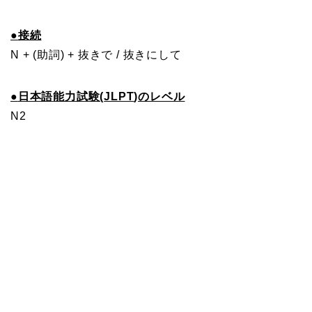
●
接続
N + (助詞) + 抜きで / 抜きにして
●
日本語能力試験(
JLPT
)のレベル
N2