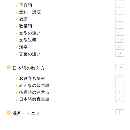
形容詞
2
意味・語源
5
敬語
2
数量詞
3
文型の違い
40
文型説明
493
漢字
59
言葉の違い
28
104
日本語の教え方
お役立ち情報
10
みんなの日本語
55
指導時の注意点
1
日本語教育書籍
35
1
漫画・アニメ