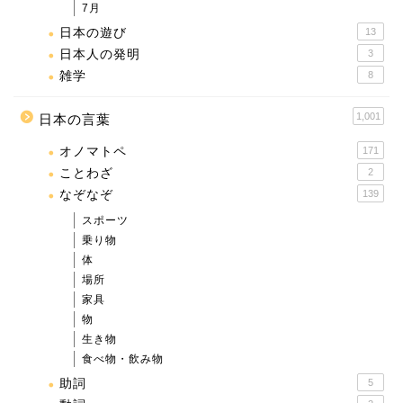
7月
日本の遊び
13
日本人の発明
3
雑学
8
1,001
日本の言葉
オノマトペ
171
ことわざ
2
なぞなぞ
139
スポーツ
乗り物
体
場所
家具
物
生き物
食べ物・飲み物
助詞
5