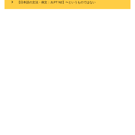
【日本語の文法・例文：JLPT N2】〜というものではない