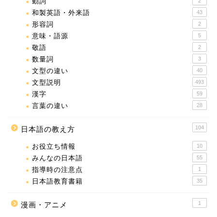
動詞
2
和製英語・外来語
43
形容詞
2
意味・語源
5
敬語
2
数量詞
3
文型の違い
40
文型説明
493
漢字
59
言葉の違い
28
104
日本語の教え方
お役立ち情報
10
みんなの日本語
55
指導時の注意点
1
日本語教育書籍
35
1
漫画・アニメ