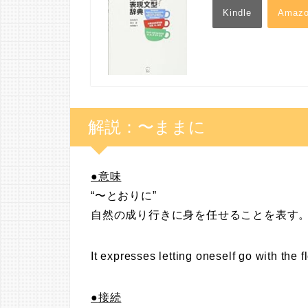
Kindle
Amaz
解説：〜ままに
●
意味
“〜とおりに”
自然の成り行きに身を任せることを表す
It expresses letting oneself go with the f
●
接続