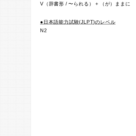
V（辞書形 / 〜られる） + （が）ままに
●
日本語能力試験(
JLPT
)のレベル
N2