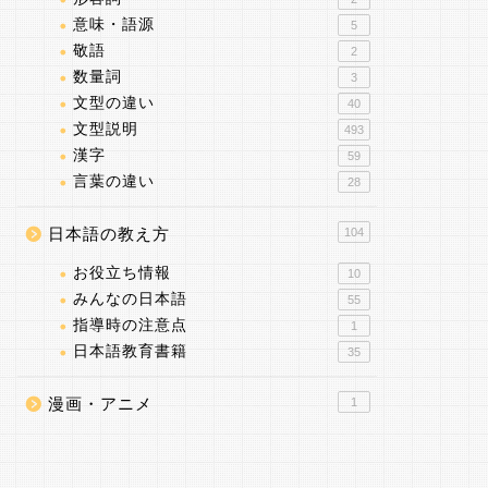
意味・語源
5
敬語
2
数量詞
3
文型の違い
40
文型説明
493
漢字
59
言葉の違い
28
日本語の教え方
104
お役立ち情報
10
みんなの日本語
55
指導時の注意点
1
日本語教育書籍
35
漫画・アニメ
1