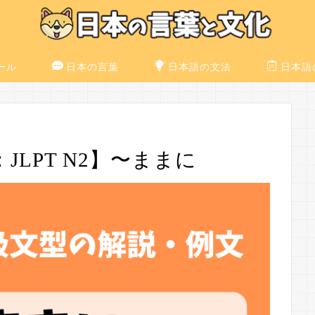
ール
日本の言葉
日本語の文法
日本語
LPT N2】〜ままに