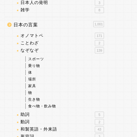
日本人の発明
3
雑学
8
日本の言葉
1,001
オノマトペ
171
ことわざ
2
なぞなぞ
139
スポーツ
乗り物
体
場所
家具
物
生き物
食べ物・飲み物
助詞
5
動詞
2
和製英語・外来語
43
形容詞
2