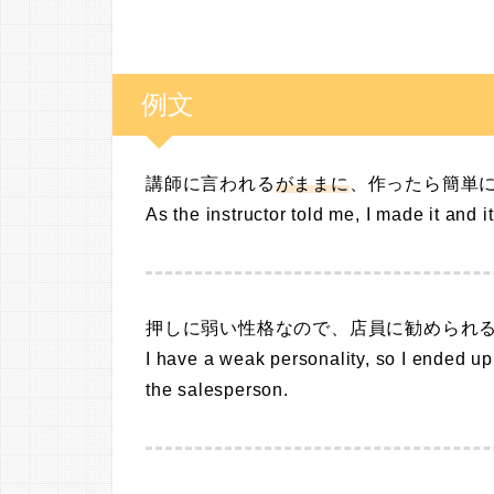
例文
講師に言われる
がままに
、作ったら簡単
As the instructor told me, I made it and i
押しに弱い性格なので、店員に勧められ
I have a weak personality, so I ended 
the salesperson.