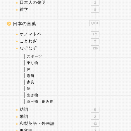
日本人の発明
3
雑学
8
日本の言葉
1,001
オノマトペ
171
ことわざ
2
なぞなぞ
139
スポーツ
乗り物
体
場所
家具
物
生き物
食べ物・飲み物
助詞
5
動詞
2
和製英語・外来語
43
形容詞
2