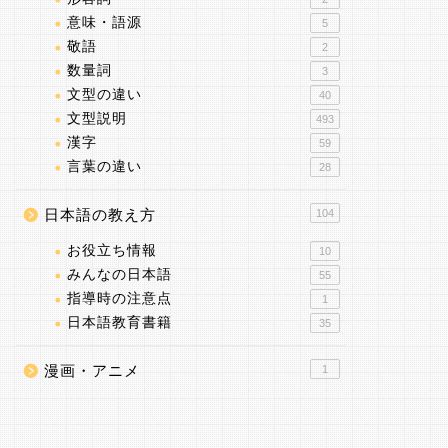
意味・語源
5
敬語
2
数量詞
3
文型の違い
40
文型説明
493
漢字
59
言葉の違い
28
日本語の教え方
104
お役立ち情報
10
みんなの日本語
55
指導時の注意点
1
日本語教育書籍
35
漫画・アニメ
1