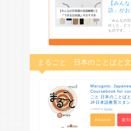
【みんな
語」がお
「みんなの
行くと、ど
ものです。 ..
まるごと 日本のことばと
Marugoto: Japanes
Coursebook for co
ごと 日本のことばと文化 
JF日本語教育スタ
created by
Rinker
Amazon
楽天