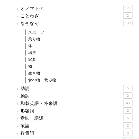
オノマトペ
171
ことわざ
2
なぞなぞ
139
スポーツ
乗り物
体
場所
家具
物
生き物
食べ物・飲み物
助詞
5
動詞
2
和製英語・外来語
43
形容詞
2
意味・語源
5
敬語
2
数量詞
3