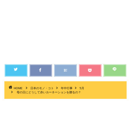
HOME
日本のモノ・コト
年中行事
5月
母の日にどうして赤いカーネーションを贈るの？