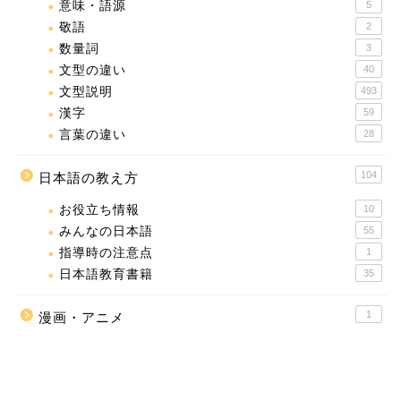
意味・語源
5
敬語
2
数量詞
3
文型の違い
40
文型説明
493
漢字
59
言葉の違い
28
104
日本語の教え方
お役立ち情報
10
みんなの日本語
55
指導時の注意点
1
日本語教育書籍
35
1
漫画・アニメ