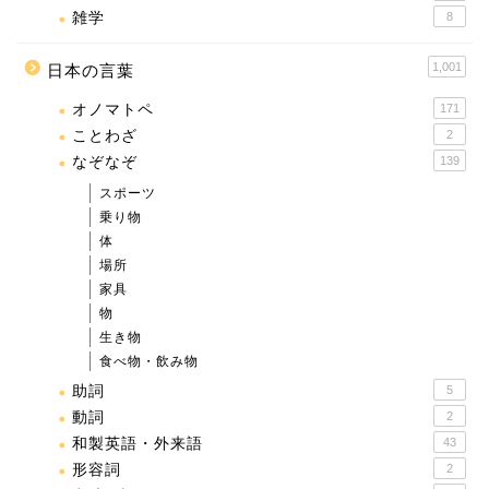
雑学
8
1,001
日本の言葉
オノマトペ
171
ことわざ
2
なぞなぞ
139
スポーツ
乗り物
体
場所
家具
物
生き物
食べ物・飲み物
助詞
5
動詞
2
和製英語・外来語
43
形容詞
2