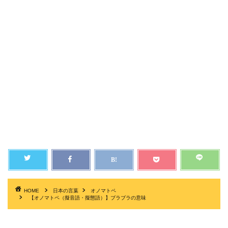
HOME
日本の言葉
オノマトペ
【オノマトペ（擬音語・擬態語）】ブラブラの意味