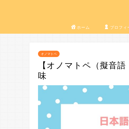
ホーム
プロフィ
オノマトペ
【オノマトペ（擬音語
味