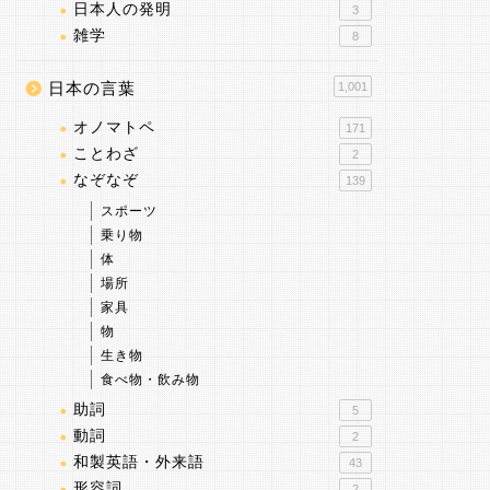
日本人の発明
3
雑学
8
日本の言葉
1,001
オノマトペ
171
ことわざ
2
なぞなぞ
139
スポーツ
乗り物
体
場所
家具
物
生き物
食べ物・飲み物
助詞
5
動詞
2
和製英語・外来語
43
形容詞
2