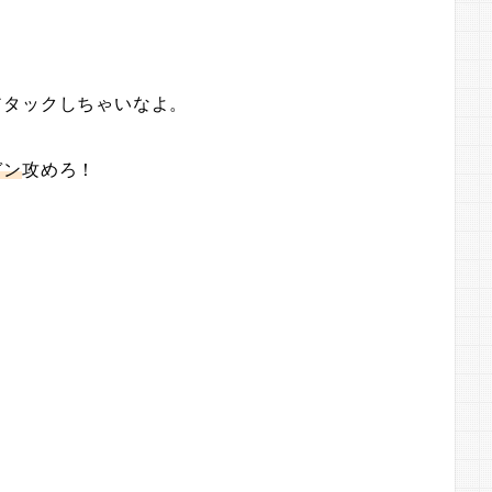
。
アタックしちゃいなよ。
ガン
攻めろ！