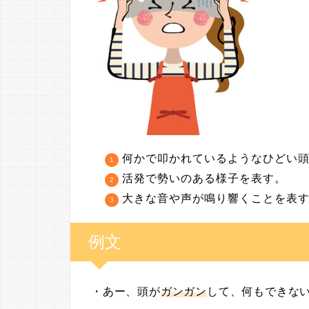
何かで叩かれているようなひどい
活発で勢いのある様子を表す。
大きな音や声が鳴り響くことを表
例文
・あー、頭が
ガンガン
して、何もできな