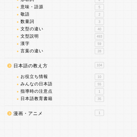
意味・語源
5
敬語
2
数量詞
3
文型の違い
40
文型説明
493
漢字
59
言葉の違い
28
日本語の教え方
104
お役立ち情報
10
みんなの日本語
55
指導時の注意点
1
日本語教育書籍
35
漫画・アニメ
1