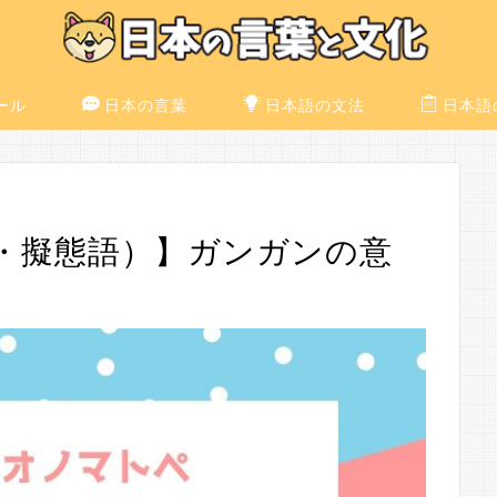
ール
日本の言葉
日本語の文法
日本語
・擬態語）】ガンガンの意