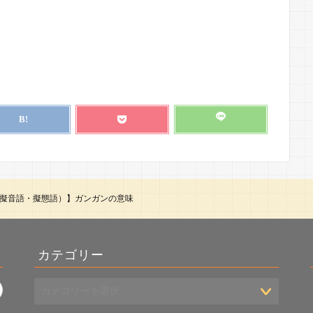
擬音語・擬態語）】ガンガンの意味
カテゴリー