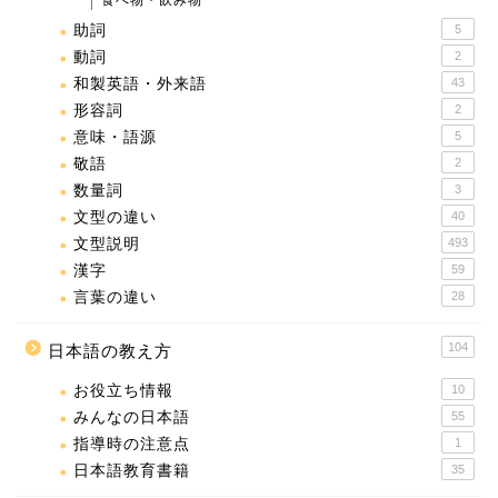
助詞
5
動詞
2
和製英語・外来語
43
形容詞
2
意味・語源
5
敬語
2
数量詞
3
文型の違い
40
文型説明
493
漢字
59
言葉の違い
28
104
日本語の教え方
お役立ち情報
10
みんなの日本語
55
指導時の注意点
1
日本語教育書籍
35