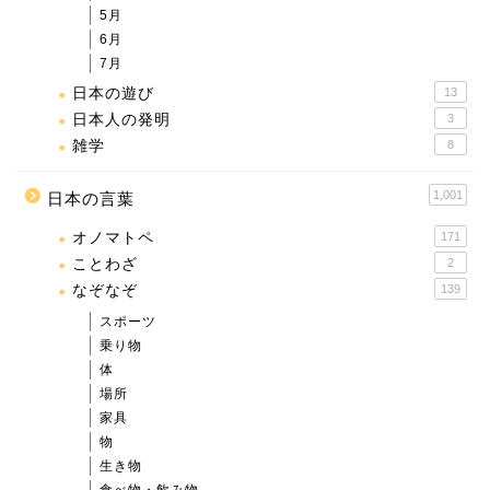
5月
6月
7月
日本の遊び
13
日本人の発明
3
雑学
8
1,001
日本の言葉
オノマトペ
171
ことわざ
2
なぞなぞ
139
スポーツ
乗り物
体
場所
家具
物
生き物
食べ物・飲み物