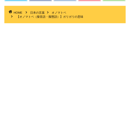
HOME
日本の言葉
オノマトペ
【オノマトペ（擬音語・擬態語）】ガリガリの意味