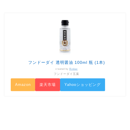
フンドーダイ 透明醤油 100ml 瓶 (1本)
created by
Rinker
フンドーダイ五葉
Amazon
楽天市場
Yahooショッピング