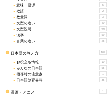
意味・語源
5
敬語
2
数量詞
3
文型の違い
40
文型説明
493
漢字
59
言葉の違い
28
104
日本語の教え方
お役立ち情報
10
みんなの日本語
55
指導時の注意点
1
日本語教育書籍
35
1
漫画・アニメ