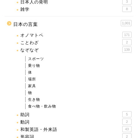
日本人の発明
3
雑学
8
1,001
日本の言葉
オノマトペ
171
ことわざ
2
なぞなぞ
139
スポーツ
乗り物
体
場所
家具
物
生き物
食べ物・飲み物
助詞
5
動詞
2
和製英語・外来語
43
形容詞
2