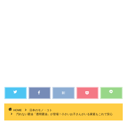
HOME
日本のモノ・コト
汚れない醤油「透明醤油」が登場！小さいお子さんがいる家庭もこれで安心