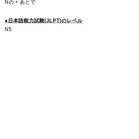
Nの + あとで
●
日本語能力試験(
JLPT
)のレベル
N5