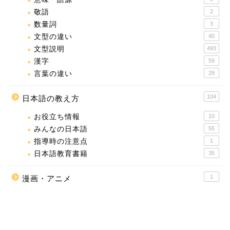
敬語
2
数量詞
3
文型の違い
40
文型説明
493
漢字
59
言葉の違い
28
104
日本語の教え方
お役立ち情報
10
みんなの日本語
55
指導時の注意点
1
日本語教育書籍
35
1
漫画・アニメ