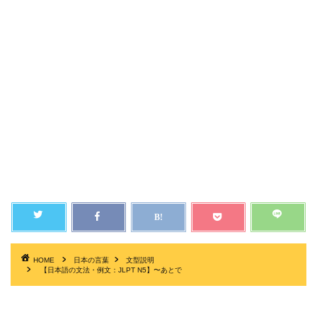
HOME
日本の言葉
文型説明
【日本語の文法・例文：JLPT N5】〜あとで