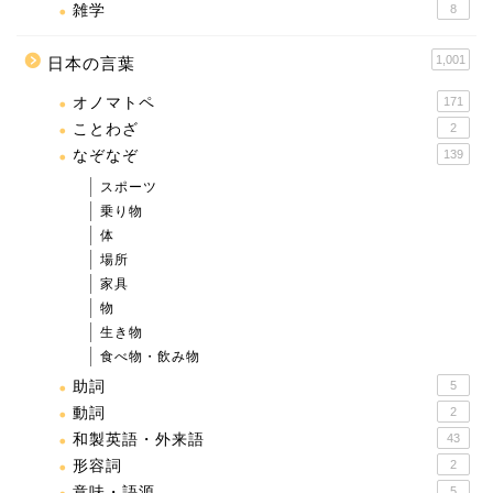
雑学
8
1,001
日本の言葉
オノマトペ
171
ことわざ
2
なぞなぞ
139
スポーツ
乗り物
体
場所
家具
物
生き物
食べ物・飲み物
助詞
5
動詞
2
和製英語・外来語
43
形容詞
2
意味・語源
5