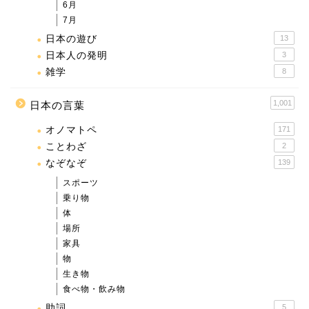
6月
7月
日本の遊び
13
日本人の発明
3
雑学
8
1,001
日本の言葉
オノマトペ
171
ことわざ
2
なぞなぞ
139
スポーツ
乗り物
体
場所
家具
物
生き物
食べ物・飲み物
助詞
5