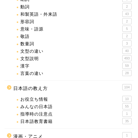
動詞
2
和製英語・外来語
43
形容詞
2
意味・語源
5
敬語
2
数量詞
3
文型の違い
40
文型説明
493
漢字
59
言葉の違い
28
104
日本語の教え方
お役立ち情報
10
みんなの日本語
55
指導時の注意点
1
日本語教育書籍
35
1
漫画・アニメ